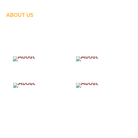
ABOUT US
GET READY FOR A SPRING
1300
88
SEARCH FOR
SEARCH FOR
30
K
$
5
M
SEARCH FOR
SEARCH FOR