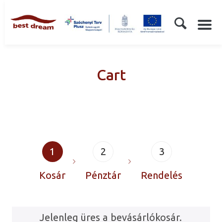
Cart
1
2
3
Kosár
Pénztár
Rendelés
Jelenleg üres a bevásárlókosár.