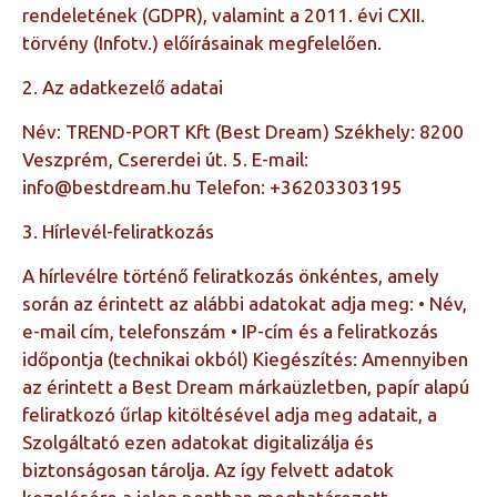
rendeletének (GDPR), valamint a 2011. évi CXII.
törvény (Infotv.) előírásainak megfelelően.
2. Az adatkezelő adatai
Név: TREND-PORT Kft (Best Dream) Székhely: 8200
Veszprém, Csererdei út. 5. E-mail:
info@bestdream.hu Telefon: +36203303195
3. Hírlevél-feliratkozás
A hírlevélre történő feliratkozás önkéntes, amely
során az érintett az alábbi adatokat adja meg: • Név,
e-mail cím, telefonszám • IP-cím és a feliratkozás
időpontja (technikai okból) Kiegészítés: Amennyiben
az érintett a Best Dream márkaüzletben, papír alapú
feliratkozó űrlap kitöltésével adja meg adatait, a
Szolgáltató ezen adatokat digitalizálja és
biztonságosan tárolja. Az így felvett adatok