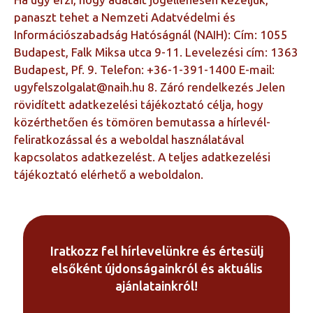
Ha úgy érzi, hogy adatait jogellenesen kezeljük,
panaszt tehet a Nemzeti Adatvédelmi és
Információszabadság Hatóságnál (NAIH): Cím: 1055
Budapest, Falk Miksa utca 9-11. Levelezési cím: 1363
Budapest, Pf. 9. Telefon: +36-1-391-1400 E-mail:
ugyfelszolgalat@naih.hu 8. Záró rendelkezés Jelen
rövidített adatkezelési tájékoztató célja, hogy
közérthetően és tömören bemutassa a hírlevél-
feliratkozással és a weboldal használatával
kapcsolatos adatkezelést. A teljes adatkezelési
tájékoztató elérhető a weboldalon.
Iratkozz fel hírlevelünkre és értesülj
elsőként újdonságainkról és aktuális
ajánlatainkról!