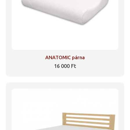
választhatók
ki
ANATOMIC párna
16 000
Ft