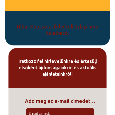
ki
Hiba:
Kapcsolatfelvételi űrlap nem
található.
Iratkozz fel hírlevelünkre és értesülj
elsőként újdonságainkról és aktuális
ajánlatainkról!
Add meg az e-mail címedet…