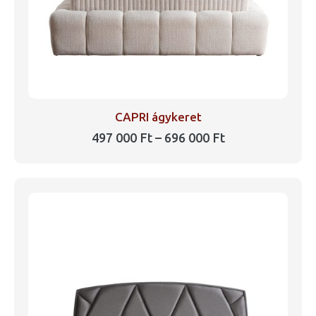
CAPRI ágykeret
Ártartomány:
497 000
Ft
–
696 000
Ft
497
Ennek
000 Ft
a
-
696
terméknek
000 Ft
több
variációja
van.
A
változatok
a
termékoldalon