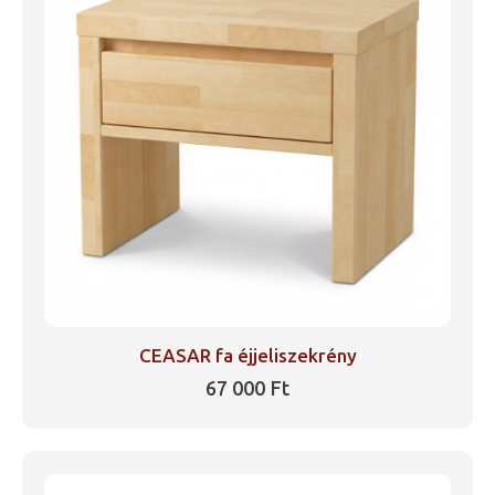
van.
A
változatok
a
termékoldalon
választhatók
ki
CEASAR fa éjjeliszekrény
67 000
Ft