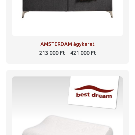
AMSTERDAM ágykeret
Ártartomány:
213 000
Ft
–
421 000
Ft
213
Ennek
000 Ft
a
-
421
terméknek
000 Ft
több
variációja
van.
A
változatok
a
termékoldalon