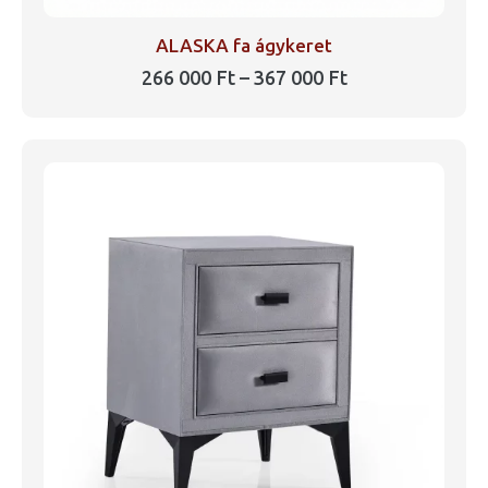
ALASKA fa ágykeret
Ártartomány:
266 000
Ft
–
367 000
Ft
266
Ennek
000 Ft
a
-
367
terméknek
000 Ft
több
variációja
van.
A
változatok
a
termékoldalon
választhatók
ki