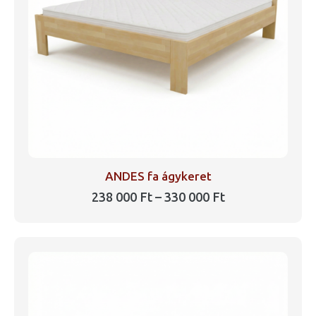
ANDES fa ágykeret
Ártartomány:
238 000
Ft
–
330 000
Ft
238
Ennek
000 Ft
a
-
330
terméknek
000 Ft
több
variációja
van.