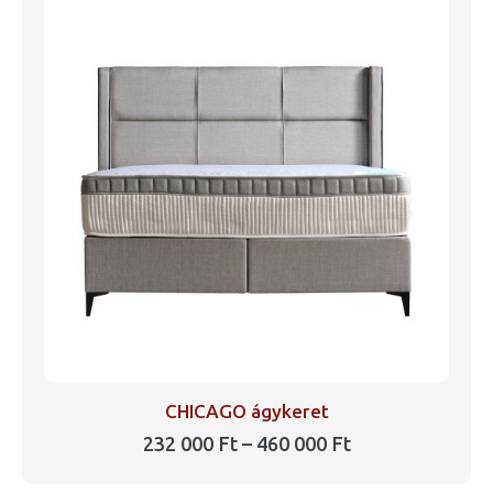
CHICAGO ágykeret
Ártartomány:
232 000
Ft
–
460 000
Ft
232
Ennek
000 Ft