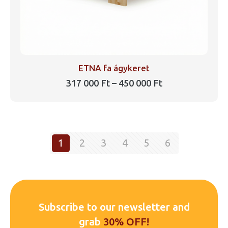
ETNA fa ágykeret
Ártartomány:
317 000
Ft
–
450 000
Ft
317
Ennek
000 Ft
a
-
450
terméknek
000 Ft
több
1
2
3
4
5
6
variációja
van.
A
változatok
a
Subscribe to our newsletter and
termékoldalon
grab
30% OFF!
választhatók