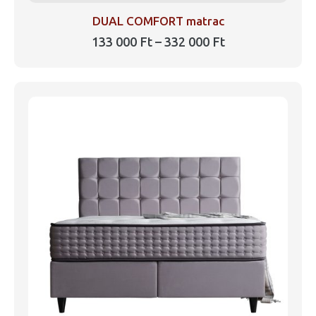
DUAL COMFORT matrac
Ártartomány:
133 000
Ft
–
332 000
Ft
133
Ennek
000 Ft
a
-
332
terméknek
000 Ft
több
variációja
van.
A
változatok
a
termékoldalon
választhatók
ki