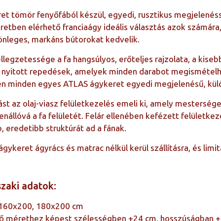
et tömör fenyőfából készül, egyedi, rusztikus megjelenés
tben elérhető franciaágy ideális választás azok számára,
lönleges, markáns bútorokat kedvelik.
ellegzetessége a fa hangsúlyos, erőteljes rajzolata, a kis
a nyitott repedések, amelyek minden darabot megismételh
n minden egyes ATLAS ágykeret egyedi megjelenésű, külö
t az olaj-viasz felületkezelés emeli ki, amely mesterséges
nállóvá a fa felületét. Felár ellenében kefézett felületkez
 eredetibb struktúrát ad a fának.
ykeret ágyrács és matrac nélkül kerül szállításra, és lim
zaki adatok:
 160x200, 180x200 cm
lső mérethez képest szélességben +24 cm, hosszúságban 