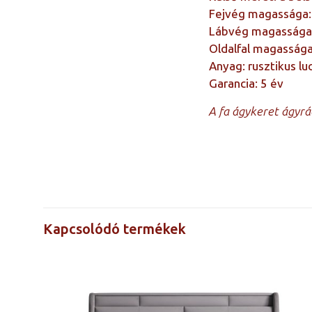
Fejvég magassága:
Lábvég magassága
Oldalfal magassága
Anyag: rusztikus lu
Garancia: 5 év
A fa ágykeret ágyrá
Árak a méretre
kattintva
láthatók
Kapcsolódó termékek