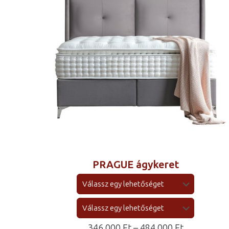
PRAGUE ágykeret
Ártartomá
346 000
Ft
–
484 000
Ft