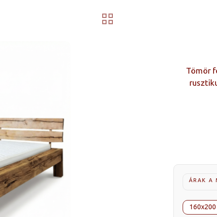
Tömör f
rusztik
ÁRAK A
160x200