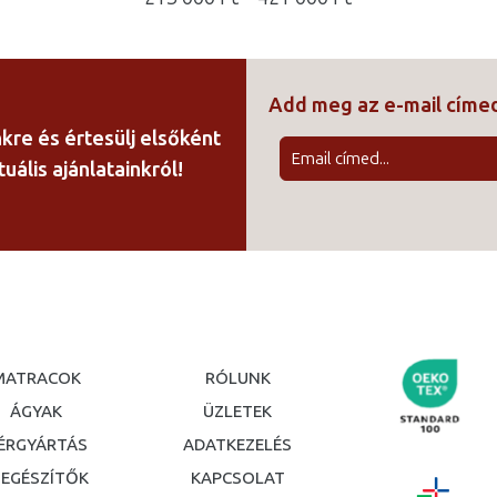
213
000 Ft
-
Add meg az e-mail cím
421
000 Ft
nkre és értesülj elsőként
uális ajánlatainkról!
MATRACOK
RÓLUNK
ÁGYAK
ÜZLETEK
ÉRGYÁRTÁS
ADATKEZELÉS
IEGÉSZÍTŐK
KAPCSOLAT