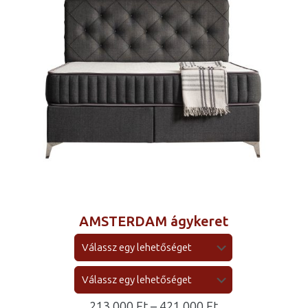
AMSTERDAM ágykeret
ny:
Ártartomány:
213 000
Ft
–
421 000
Ft