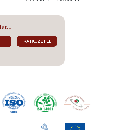
233
000 Ft
-
edet…
460
000 Ft