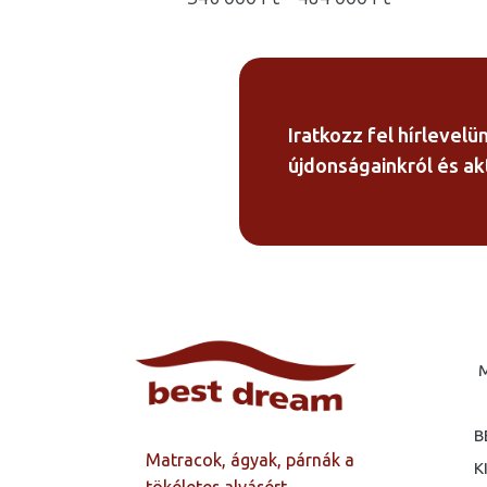
346
000 Ft
-
484
000 Ft
Iratkozz fel hírlevelü
újdonságainkról és akt
B
Matracok, ágyak, párnák a
K