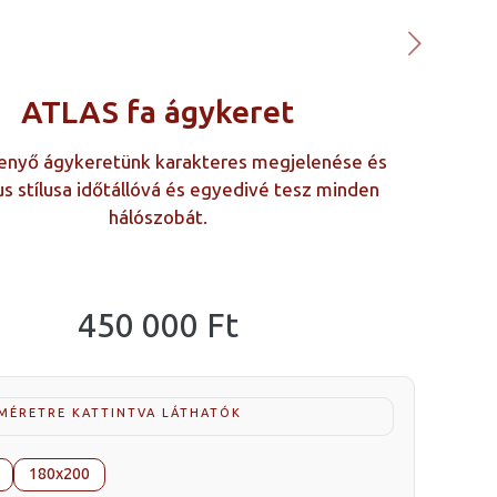
ATLAS fa ágykeret
enyő ágykeretünk karakteres megjelenése és
us stílusa időtállóvá és egyedivé tesz minden
hálószobát.
450 000
Ft
 MÉRETRE KATTINTVA LÁTHATÓK
180x200