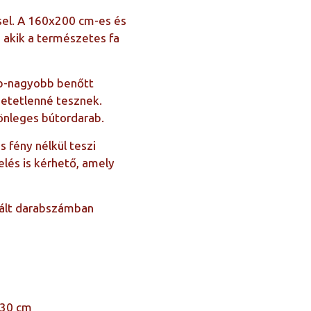
sel. A 160x200 cm-es és
 akik a természetes fa
ebb-nagyobb benőtt
etetlenné tesznek.
nleges bútordarab.
 fény nélkül teszi
elés is kérhető, amely
itált darabszámban
+30 cm