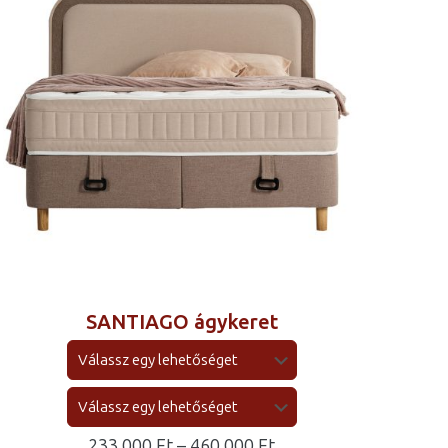
SANTIAGO ágykeret
Ártartomány:
233 000
Ft
–
460 000
Ft