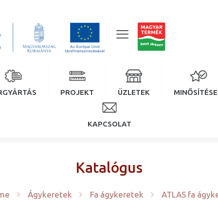
RGYÁRTÁS
PROJEKT
ÜZLETEK
MINŐSÍTÉS
KAPCSOLAT
Katalógus
me
Ágykeretek
Fa ágykeretek
ATLAS fa ágyk