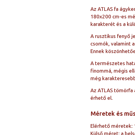
Az ATLAS fa ágyker
180x200 cm-es mére
karakterét és a kü
A rusztikus fenyő j
csomók, valamint 
Ennek köszönhetőe
A természetes hatás
finommá, mégis elle
még karakteresebb,
Az ATLAS tömörfa ág
érhető el.
Méretek és műs
Elérhető méretek:
Külső méret: a be