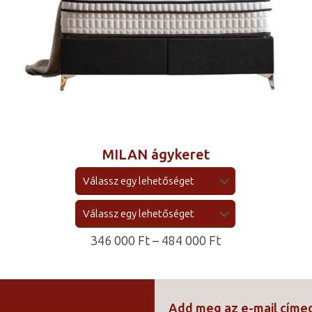
MILAN ágykeret
ny:
Ártartomány:
346 000
Ft
–
484 000
Ft
346
000 Ft
-
Add meg az e-mail cím
484