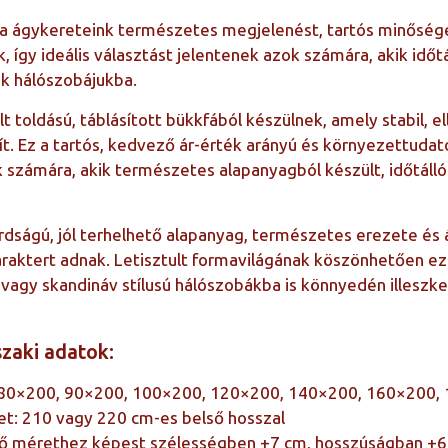
fa ágykereteink természetes megjelenést, tartós minősé
k, így ideális választást jelentenek azok számára, akik időt
k hálószobájukba.
t toldású, táblásított bükkfából készülnek, amely stabil, e
ít. Ez a tartós, kedvező ár-érték arányú és környezettudat
 számára, akik természetes alapanyagból készült, időtálló
árdságú, jól terhelhető alapanyag, természetes erezete és 
raktert adnak. Letisztult formavilágának köszönhetően ez
 vagy skandináv stílusú hálószobákba is könnyedén illeszk
zaki adatok:
 80×200, 90×200, 100×200, 120×200, 140×200, 160×200,
t: 210 vagy 220 cm-es belső hosszal
lső mérethez képest szélességben +7 cm, hosszúságban +