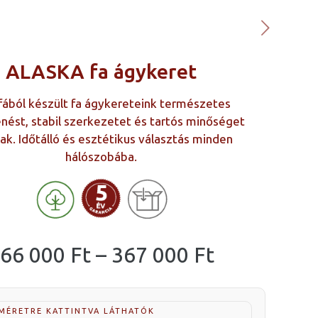
ALASKA fa ágykeret
ából készült fa ágykereteink természetes
nést, stabil szerkezetet és tartós minőséget
nak. Időtálló és esztétikus választás minden
hálószobába.
Ártartomá
66 000
Ft
–
367 000
Ft
266
000 Ft
 MÉRETRE KATTINTVA LÁTHATÓK