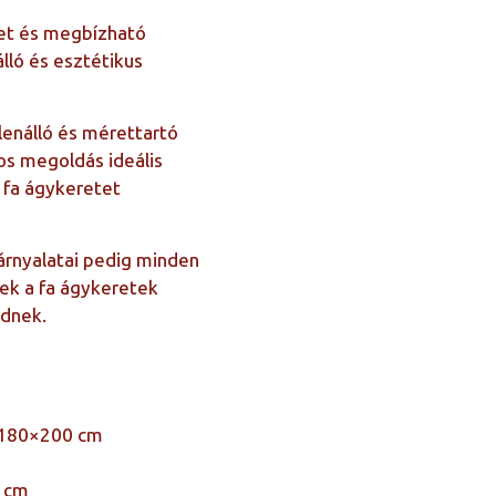
get és megbízható
álló és esztétikus
llenálló és mérettartó
os megoldás ideális
 fa ágykeretet
árnyalatai pedig minden
ek a fa ágykeretek
ednek.
 180×200 cm
6 cm