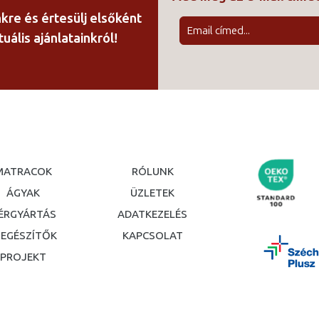
000 Ft
nkre és értesülj elsőként
uális ajánlatainkról!
MATRACOK
RÓLUNK
ÁGYAK
ÜZLETEK
ÉRGYÁRTÁS
ADATKEZELÉS
IEGÉSZÍTŐK
KAPCSOLAT
PROJEKT