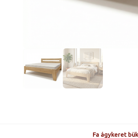
Fa ágykeret bük