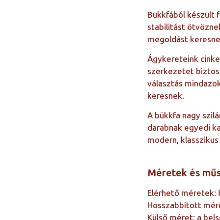
Bükkfából készült 
stabilitást ötvözne
megoldást keresne
Ágykereteink cinkel
szerkezetet biztos
választás mindazok
keresnek.
A bükkfa nagy szil
darabnak egyedi ka
modern, klasszikus
Méretek és műs
Elérhető méretek:
Hosszabbított mére
Külső méret: a be