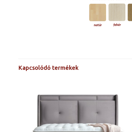
Árak a méretre
kattintva
láthatók
Kapcsolódó termékek