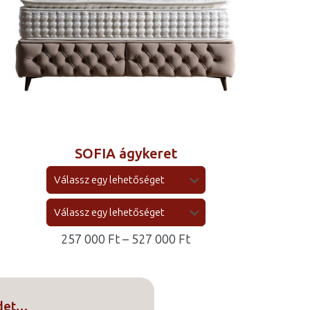
SOFIA ágykeret
Ártartomány:
257 000
Ft
–
527 000
Ft
257
000 Ft
-
edet…
527