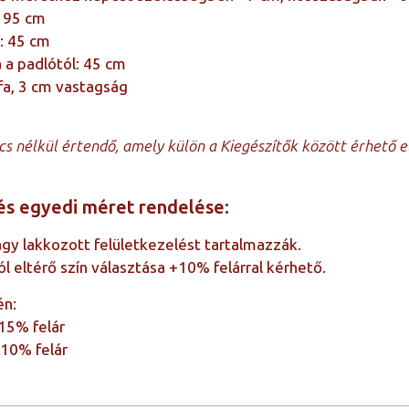
 95 cm
: 45 cm
 a padlótól: 45 cm
fa, 3 cm vastagság
cs nélkül értendő, amely külön a Kiegészítők között érhető e
és egyedi méret rendelése:
agy lakkozott felületkezelést tartalmazzák.
ól eltérő szín választása +10% felárral kérhető.
én:
+15% felár
+10% felár