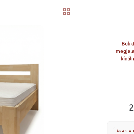
Bükkf
megjele
kínál
2
ÁRAK A