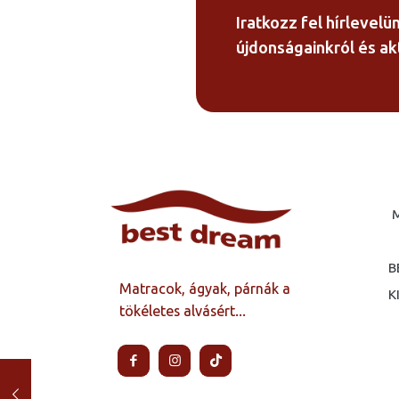
000 Ft
Iratkozz fel hírlevelü
újdonságainkról és akt
B
Matracok, ágyak, párnák a
K
tökéletes alvásért...