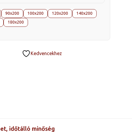
-
367
90x200
100x200
120x200
140x200
000 Ft
180x200
Kedvencekhez
et, időtálló minőség