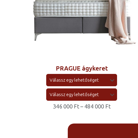
PRAGUE ágykeret
Ártartomá
346 000
Ft
–
484 000
Ft
346
000 Ft
-
484