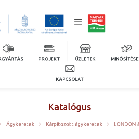
RGYÁRTÁS
PROJEKT
ÜZLETEK
MINŐSÍTÉS
KAPCSOLAT
Katalógus
Ágykeretek
Kárpitozott ágykeretek
LONDON á