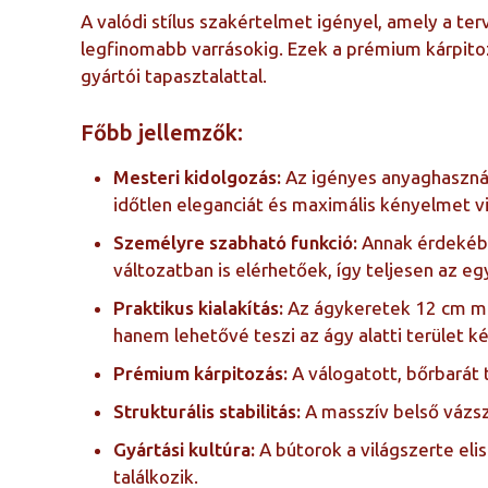
A valódi stílus szakértelmet igényel, amely a t
legfinomabb varrásokig. Ezek a prémium kárpito
gyártói tapasztalattal.
Főbb jellemzők:
Mesteri kidolgozás:
Az igényes anyaghaszná
időtlen eleganciát és maximális kényelmet 
Személyre szabható funkció:
Annak érdekébe
változatban is elérhetőek, így teljesen az e
Praktikus kialakítás:
Az ágykeretek 12 cm ma
hanem lehetővé teszi az ágy alatti terület ké
Prémium kárpitozás:
A válogatott, bőrbarát 
Strukturális stabilitás:
A masszív belső vázsz
Gyártási kultúra:
A bútorok a világszerte eli
találkozik.