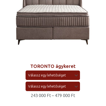
TORONTO ágykeret
ny:
Ártartomány:
243 000
Ft
–
479 000
Ft
243