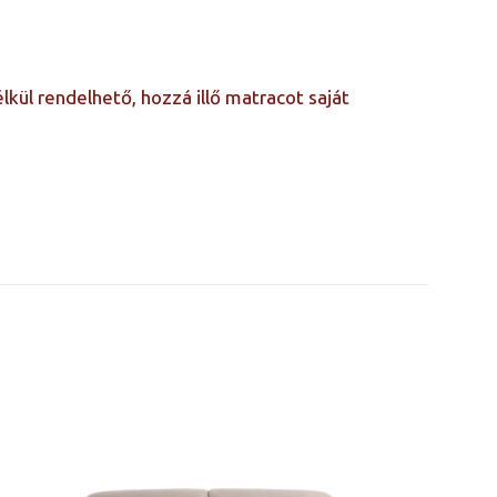
lkül rendelhető, hozzá illő matracot saját
yneműtartó nélküli
140×190, 140×200,
180×200, 200×200