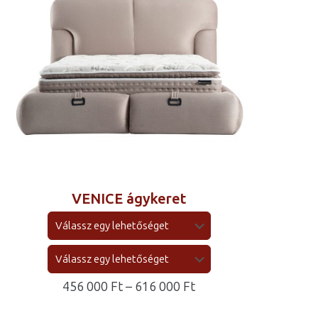
VENICE ágykeret
Ártartomány:
456 000
Ft
–
616 000
Ft
456