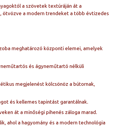
yagoktól a szövetek textúráján át a
ek, ötvözve a modern trendeket a több évtizedes
szoba meghatározó központi elemei, amelyek
yneműtartós és ágyneműtartó nélküli
tikus megjelenést kölcsönöz a bútornak,
got és kellemes tapintást garantálnak.
veken át a minőségi pihenés záloga marad.
elik, ahol a hagyomány és a modern technológia