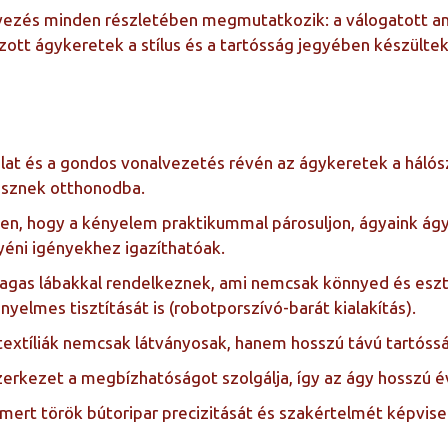
ervezés minden részletében megmutatkozik: a válogatott an
zott ágykeretek a stílus és a tartósság jegyében készült
lat és a gondos vonalvezetés révén az ágykeretek a háló
visznek otthonodba.
n, hogy a kényelem praktikummal párosuljon, ágyaink ág
gyéni igényekhez igazíthatóak.
gas lábakkal rendelkeznek, ami nemcsak könnyed és eszté
nyelmes tisztítását is (robotporszívó-barát kialakítás).
textíliák nemcsak látványosak, hanem hosszú távú tartóssá
erkezet a megbízhatóságot szolgálja, így az ágy hosszú é
smert török bútoripar precizitását és szakértelmét képvis