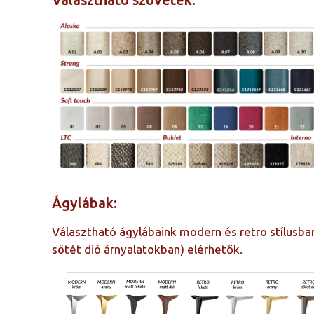
Ágylábak:
Választható ágylábaink modern és retro stílusba
sötét dió árnyalatokban) elérhetők.