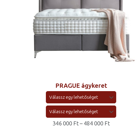
PRAGUE ágykeret
Ártartomá
346 000
Ft
–
484 000
Ft
346