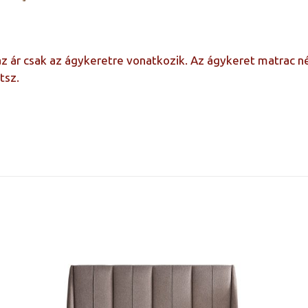
 az ár csak az ágykeretre vonatkozik. Az ágykeret matrac né
tsz.
Ágyneműtartós, Ág
90×190, 90×200, 100×200, 120×200, 
150×200, 160×200, 