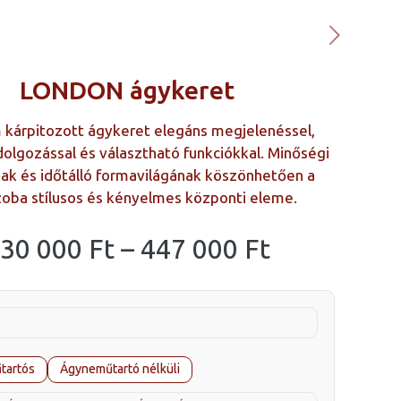
LONDON ágykeret
kárpitozott ágykeret elegáns megjelenéssel,
dolgozással és választható funkciókkal. Minőségi
ak és időtálló formavilágának köszönhetően a
zoba stílusos és kényelmes központi eleme.
Ártartomá
30 000
Ft
–
447 000
Ft
230
000 Ft
-
447
tartós
Ágyneműtartó nélküli
000 Ft