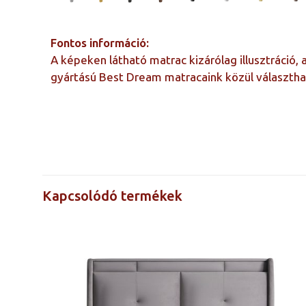
Fontos információ:
A képeken látható matrac kizárólag illusztráció,
gyártású Best Dream matracaink közül választha
Kivitel
Árak a méretre
kattintva
láthatók
Kapcsolódó termékek