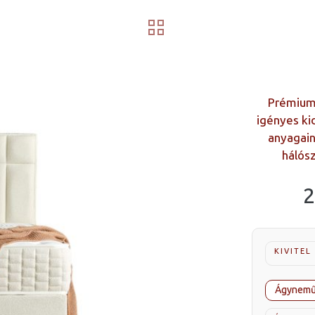
Prémium 
igényes ki
anyagain
hálós
2
KIVITEL
Ágynemű