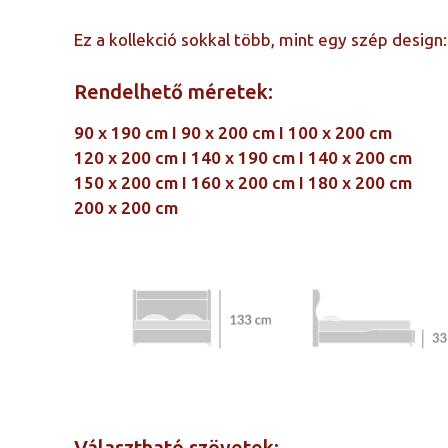
Ez a kollekció sokkal több, mint egy szép design:
Rendelhető méretek:
90 x 190 cm I 90 x 200 cm I 100 x 200 cm
120 x 200 cm I
140 x 190 cm I 140 x 200 cm
150 x 200 cm I
160 x 200 cm I 180 x 200 cm
200 x 200 cm
Választható szövetek: