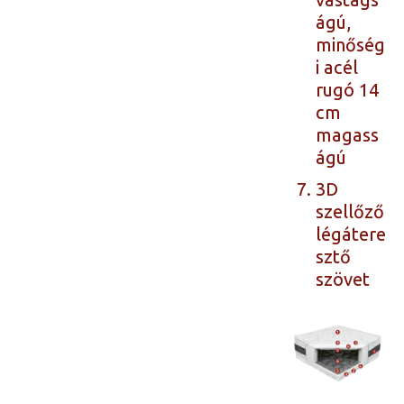
ágú,
minőség
i acél
rugó 14
cm
magass
ágú
3D
szellőző
légátere
sztő
szövet