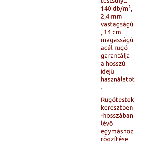
testsúlyt.
140 db/m²,
2,4 mm
vastagságú
, 14 cm
magasságú
acél rugó
garantálja
a hosszú
idejű
használatot
.
Rugótestek
keresztben
-hosszában
lévő
egymáshoz
rögzítése