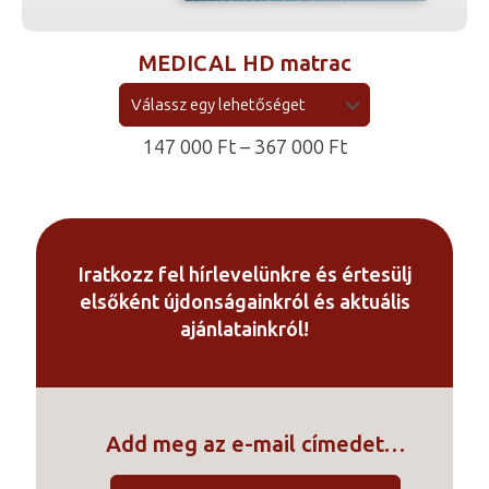
MEDICAL HD matrac
Ártartomány:
147 000
Ft
–
367 000
Ft
147
000 Ft
-
367
Iratkozz fel hírlevelünkre és értesülj
000 Ft
elsőként újdonságainkról és aktuális
ajánlatainkról!
Add meg az e-mail címedet…