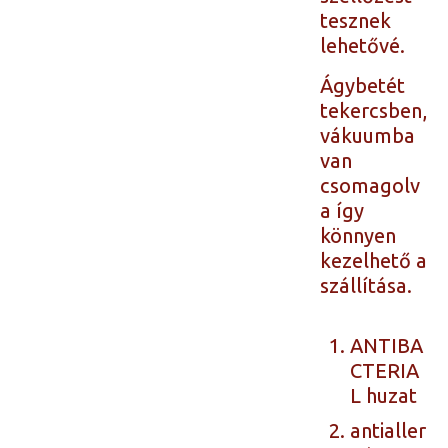
tesznek
lehetővé.
Ágybetét
tekercsben,
vákuumba
van
csomagolv
a így
könnyen
kezelhető a
szállítása.
ANTIBA
CTERIA
L huzat
antialler