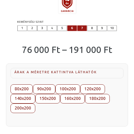
Árta
76 000
Ft
–
191 000
Ft
76
000 F
ÁRAK A MÉRETRE KATTINTVA LÁTHATÓK
-
191
80x200
90x200
100x200
120x200
000 F
140x200
150x200
160x200
180x200
200x200