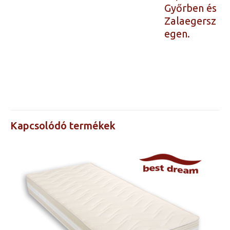
Győrben és
Zalaegersz
egen.
80×200, 90×200,
Árak a
100×200, 120×200,
méretre
140×200, 150×200,
kattintva
160×200, 180×200,
láthatók
Kapcsolódó termékek
200×200