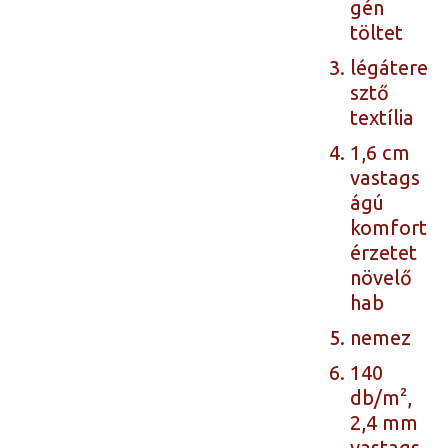
gén
töltet
légátere
sztő
textília
1,6 cm
vastags
ágú
komfort
érzetet
növelő
hab
nemez
140
db/m²,
2,4 mm
vastags