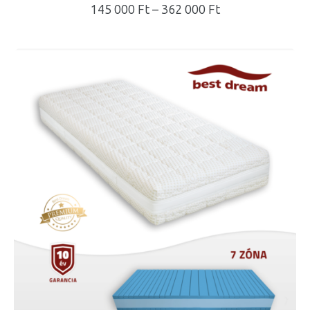
Ártartomány:
145 000
Ft
–
362 000
Ft
145
000 Ft
-
362
000 Ft