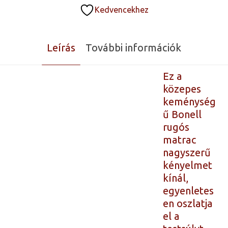
Kedvencekhez
Leírás
További információk
Ez a
közepes
keménység
ű Bonell
rugós
matrac
nagyszerű
kényelmet
kínál,
egyenletes
en oszlatja
el a