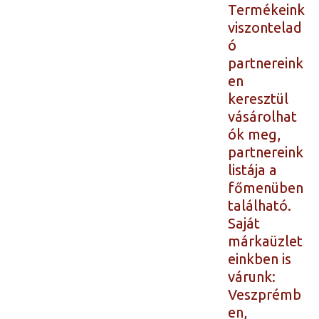
Termékeink
viszontelad
ó
partnereink
en
keresztül
vásárolhat
ók meg,
partnereink
listája a
főmenüben
található.
Saját
márkaüzlet
einkben is
várunk:
Veszprémb
en,