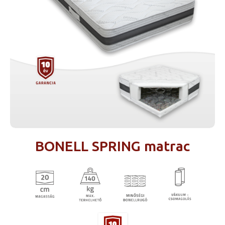
BONELL SPRING matrac