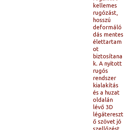
kellemes
rugózást,
hosszú
deformáló
dás mentes
élettartam
ot
biztosítana
k. A nyitott
rugós
rendszer
kialakítás
és a huzat
oldalán
lévő 3D
légátereszt
ő szövet jó
szellőzést