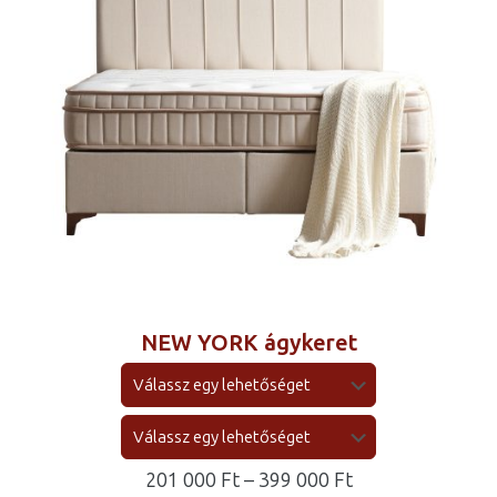
NEW YORK ágykeret
Ártartomány:
201 000
Ft
–
399 000
Ft