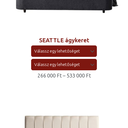
SEATTLE ágykeret
Ártartomány:
266 000
Ft
–
533 000
Ft
266
000 Ft
-
533
000 Ft