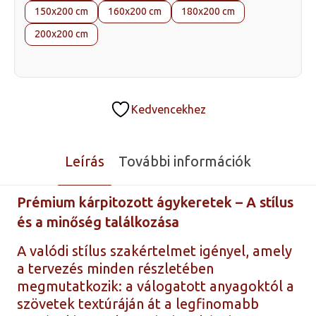
150x200 cm
160x200 cm
180x200 cm
200x200 cm
Kedvencekhez
Leírás
További információk
Prémium kárpitozott ágykeretek – A stílus
és a minőség találkozása
A valódi stílus szakértelmet igényel, amely
a tervezés minden részletében
megmutatkozik: a válogatott anyagoktól a
szövetek textúráján át a legfinomabb