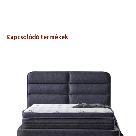
Ágyneműtartós,
Kivitel
Ágyneműtartó nélküli
90×190 cm, 90×200 cm,
100×200 cm, 120×200
Árak a
Kapcsolódó termékek
cm, 140×190 cm,
méretre
140×200 cm, 150×200
kattintva
cm, 160×200 cm,
láthatók
180×200 cm, 200×200
cm