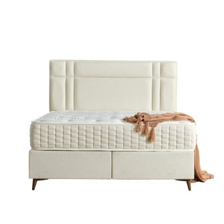
201
000 Ft
-
399
000 Ft