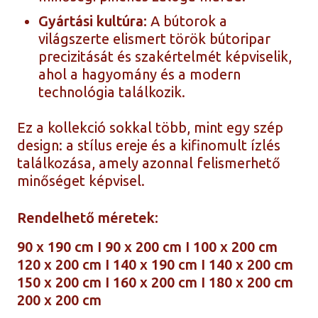
Gyártási kultúra:
A bútorok a
világszerte elismert török bútoripar
precizitását és szakértelmét képviselik,
ahol a hagyomány és a modern
technológia találkozik.
Ez a kollekció sokkal több, mint egy szép
design: a stílus ereje és a kifinomult ízlés
találkozása, amely azonnal felismerhető
minőséget képvisel.
Rendelhető méretek:
90 x 190 cm I 90 x 200 cm I 100 x 200 cm
120 x 200 cm I
140 x 190 cm I 140 x 200 cm
150 x 200 cm I
160 x 200 cm I 180 x 200 cm
200 x 200 cm