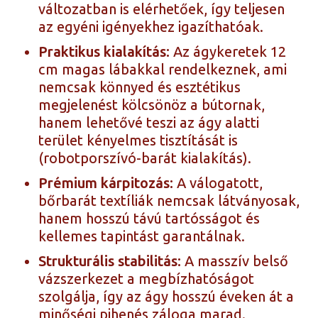
változatban is elérhetőek, így teljesen
az egyéni igényekhez igazíthatóak.
Praktikus kialakítás:
Az ágykeretek 12
cm magas lábakkal rendelkeznek, ami
nemcsak könnyed és esztétikus
megjelenést kölcsönöz a bútornak,
hanem lehetővé teszi az ágy alatti
terület kényelmes tisztítását is
(robotporszívó-barát kialakítás).
Prémium kárpitozás:
A válogatott,
bőrbarát textíliák nemcsak látványosak,
hanem hosszú távú tartósságot és
kellemes tapintást garantálnak.
Strukturális stabilitás:
A masszív belső
vázszerkezet a megbízhatóságot
szolgálja, így az ágy hosszú éveken át a
minőségi pihenés záloga marad.