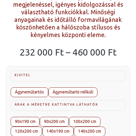
megjelenéssel, igényes kidolgozással és
választható funkciókkal. Minőségi
anyagainak és időtálló formavilágának
köszönhetően a hálószoba stílusos és
kényelmes központi eleme.
Árta
232 000
Ft
–
460 000
Ft
232
000 
KIVITEL
-
460
Ágyneműtartós
Ágyneműtartó nélküli
000 
ÁRAK A MÉRETRE KATTINTVA LÁTHATÓK
90x190 cm
90x200 cm
100x200 cm
120x200 cm
140x190 cm
140x200 cm