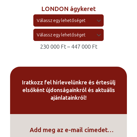
LONDON ágykeret
Ártartomány:
230 000
Ft
–
447 000
Ft
230
000 Ft
-
447
Iratkozz fel hírlevelünkre és értesülj
000 Ft
elsőként újdonságainkról és aktuális
ajánlatainkról!
Add meg az e-mail címedet…