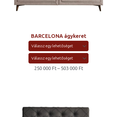
BARCELONA ágykeret
Ártartomány:
250 000
Ft
–
503 000
Ft
250
000 Ft
-
503
000 Ft