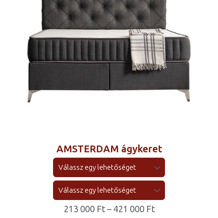
AMSTERDAM ágykeret
Ártartomány:
213 000
Ft
–
421 000
Ft