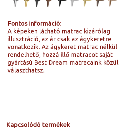
Fontos információ:
A képeken látható matrac kizárólag
illusztráció, az ár csak az ágykeretre
vonatkozik. Az ágykeret matrac nélkül
rendelhető, hozzá illő matracot saját
gyártású Best Dream matracaink közül
választhatsz.
Ágyneműtartós,
Kivitel
Ágyneműtartó nélküli
Árak a
méretre
160×200, 180×200,
Kapcsolódó termékek
kattintva
200×200
láthatók