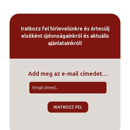
213
000 Ft
-
421
Iratkozz fel hírlevelünkre és értesülj
000 Ft
elsőként újdonságainkról és aktuális
ajánlatainkról!
Add meg az e-mail címedet…