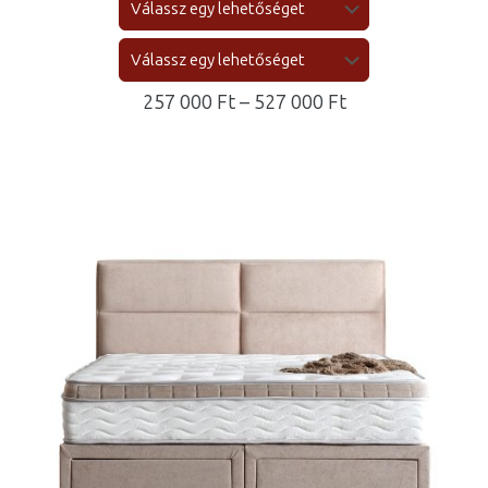
Ártartomány:
257 000
Ft
–
527 000
Ft
257
000 Ft
-
527
000 Ft