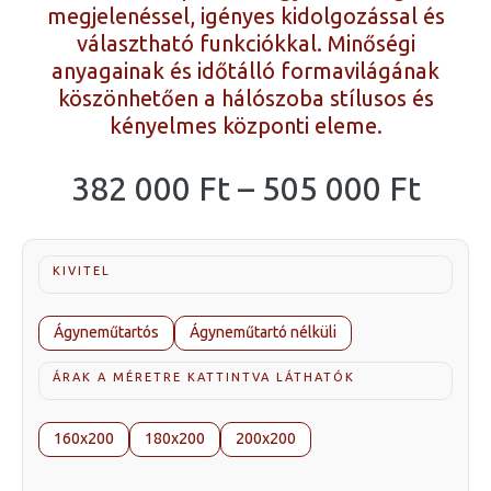
megjelenéssel, igényes kidolgozással és
választható funkciókkal. Minőségi
anyagainak és időtálló formavilágának
köszönhetően a hálószoba stílusos és
kényelmes központi eleme.
Árta
382 000
Ft
–
505 000
Ft
382
000 
KIVITEL
-
505
Ágyneműtartós
Ágyneműtartó nélküli
000 
ÁRAK A MÉRETRE KATTINTVA LÁTHATÓK
160x200
180x200
200x200