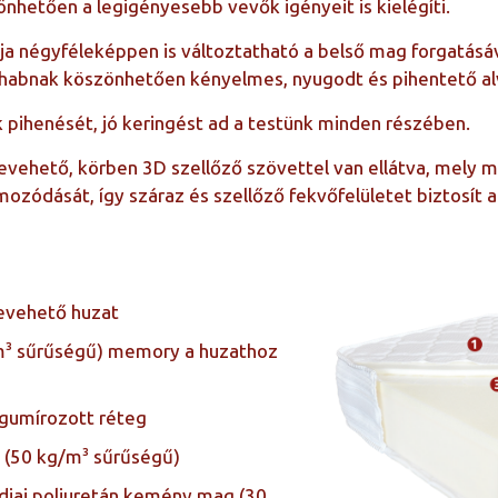
hetően a legigényesebb vevők igényeit is kielégíti.
a négyféleképpen is változtatható a belső mag forgatásáv
abnak köszönhetően kényelmes, nyugodt és pihentető alv
k pihenését, jó keringést ad a testünk minden részében.
levehető, körben 3D szellőző szövettel van ellátva, mely
ozódását, így száraz és szellőző fekvőfelületet biztosít a
evehető huzat
m³ sűrűségű) memory a huzathoz
 gumírozott réteg
(50 kg/m³ sűrűségű)
diai poliuretán kemény mag (30