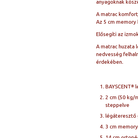
anyagoknak köszön
A matrac komfortj
Az 5 cm memory h
Elősegíti az izmo
A matrac huzata 
nedvesség felhalm
érdekében.
BAYSCENT® l
2 cm (50 kg/
steppelve
légáteresztő
3 cm memory 
14 cm ortopé