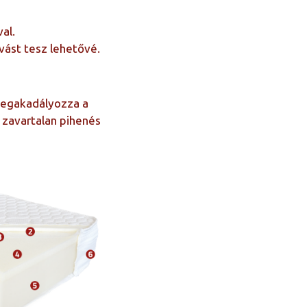
al.
ást tesz lehetővé.
 megakadályozza a
 zavartalan pihenés