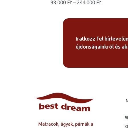
Ártartomán
98 000
Ft
–
244 000
Ft
98
000 Ft
-
244
000 Ft
Iratkozz fel hírlevelü
újdonságainkról és akt
B
Matracok, ágyak, párnák a
K