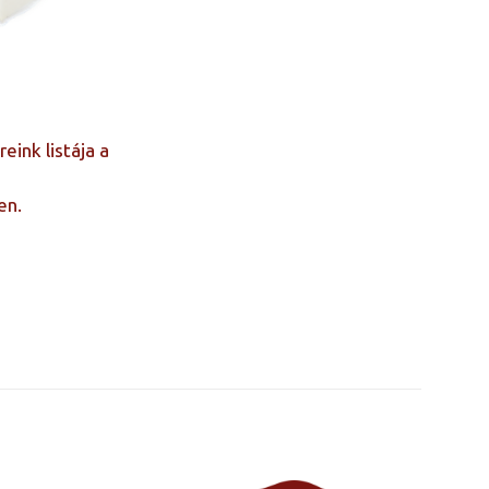
ink listája a
en.
140×200, 150×200,
180×200, 200×200