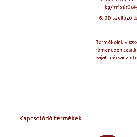
kg/m³ sűrűsé
3D szellőző l
Termékeink viszon
főmenüben találh
Saját márkaüzlet
Árak a méretre
kattintva
láthatók
Kapcsolódó termékek