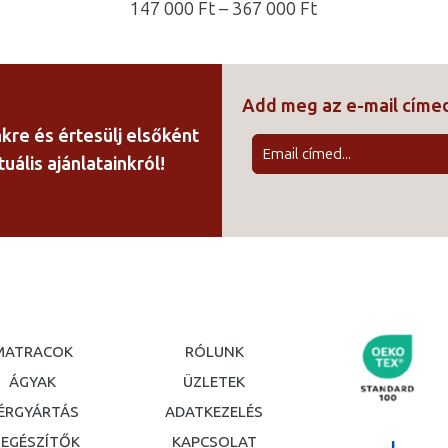
y:
Ártartomány:
147 000
Ft
–
367 000
Ft
147
000 Ft
-
Add meg az e-mail cím
367
000 Ft
nkre és értesülj elsőként
uális ajánlatainkról!
MATRACOK
RÓLUNK
ÁGYAK
ÜZLETEK
ÉRGYÁRTÁS
ADATKEZELÉS
IEGÉSZÍTŐK
KAPCSOLAT