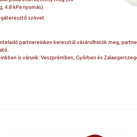
g, 4.8 kPa nyomás)
égáteresztő szövet
teladó partnereinken keresztül vásárolhatók meg, partnere
ató.
einkben is várunk: Veszprémben, Győrben és Zalaegerszeg
80×200, 90×200, 100×200, 120×200, 
160×200, 