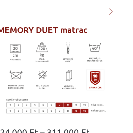
MEMORY DUET matrac
Ártartomá
24 000
Ft
–
311 000
Ft