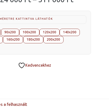
124
000 Ft
-
 MÉRETRE KATTINTVA LÁTHATÓK
311
90x200
100x200
120x200
140x200
000 Ft
160x200
180x200
200x200
Kedvencekhez
s a felhasznált