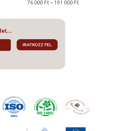
Ártartomány:
76 000
Ft
–
191 000
Ft
76
000 Ft
-
edet…
191
000 Ft