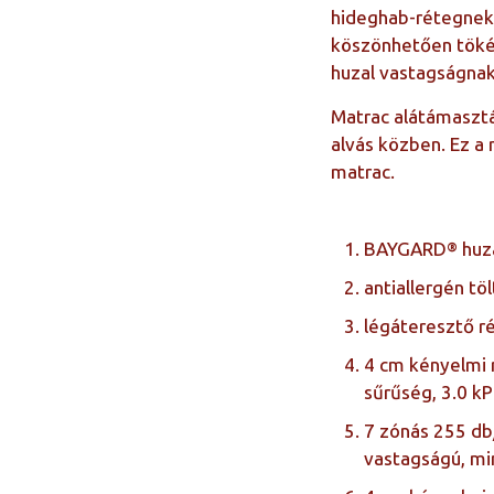
hideghab-rétegnek
köszönhetően tökél
huzal vastagságnak
Matrac alátámasztá
alvás közben. Ez a
matrac.
BAYGARD® huz
antiallergén tö
légáteresztő r
4 cm kényelmi 
sűrűség, 3.0 k
7 zónás 255 d
vastagságú, mi