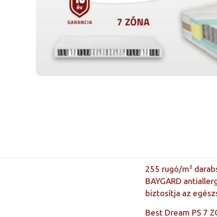
255 rugó/m² darab
BAYGARD antiallerg
biztosítja az egés
Best Dream PS 7 Z