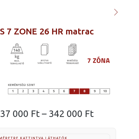
S 7 ZONE 26 HR matrac
Ártartomá
37 000
Ft
–
342 000
Ft
137
000 Ft
 MÉRETRE KATTINTVA LÁTHATÓK