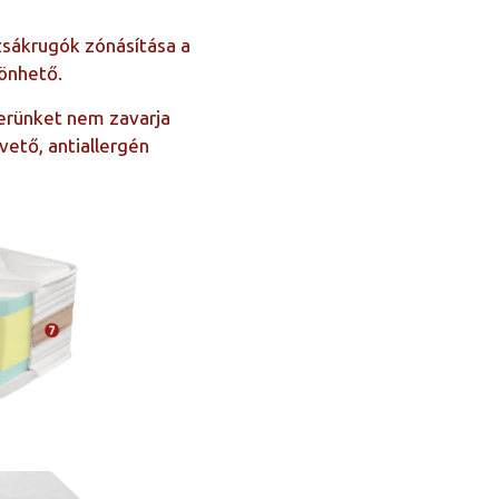
zsákrugók zónásítása a
önhető.
erünket nem zavarja
ető, antiallergén