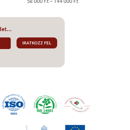
Ártartomány:
58 000
Ft
–
144 000
Ft
58
000 Ft
-
edet…
144
000 Ft