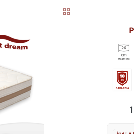
P
1
ÁRAK A