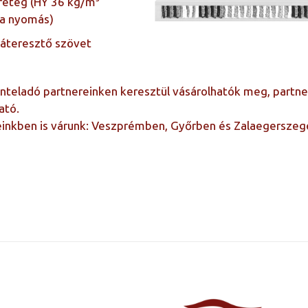
réteg (HY 36 kg/m³
Pa nyomás)
gáteresztő szövet
teladó partnereinken keresztül vásárolhatók meg, partnere
ató.
einkben is várunk: Veszprémben, Győrben és Zalaegerszeg
80×200, 90×200, 100×200, 120×200, 
160×200, 