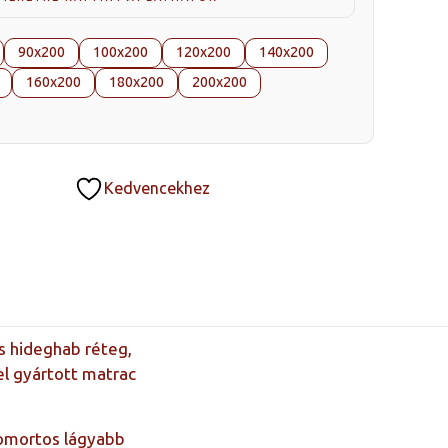
-
342
90x200
100x200
120x200
140x200
000 Ft
160x200
180x200
200x200
Kedvencekhez
 hideghab réteg,
el gyártott matrac
komortos lágyabb