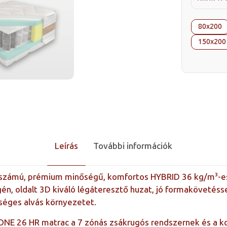
80x200
150x200
Leírás
További információk
számú, prémium minőségű, komfortos HYBRID 36 kg/m³-es
én, oldalt 3D kiváló légáteresztő huzat, jó formakövetéss
zséges alvás környezetet.
ONE 26 HR matrac a 7 zónás zsákrugós rendszernek és a 