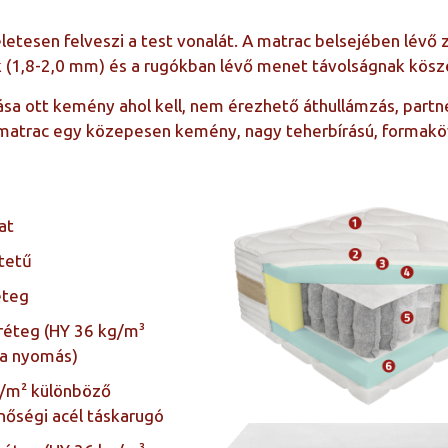
etesen felveszi a test vonalát. A matrac belsejében lévő 
 (1,8-2,0 mm) és a rugókban lévő menet távolságnak kösz
sa ott kemény ahol kell, nem érezhető áthullámzás, partn
 matrac egy közepesen kemény, nagy teherbírású, formaköv
at
ltetű
éteg
réteg (HY 36 kg/m³
Pa nyomás)
b/m² különböző
nőségi acél táskarugó