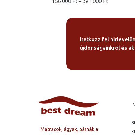
Ártartomá
156 000
Ft
–
391 000
Ft
156
000 Ft
-
391
000 Ft
Iratkozz fel hírlevelü
újdonságainkról és akt
B
Matracok, ágyak, párnák a
K