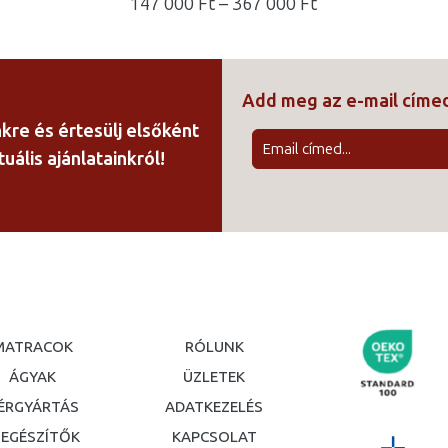
ny:
Ártartomány:
147 000
Ft
–
367 000
Ft
147
000 Ft
-
Add meg az e-mail cím
367
000 Ft
nkre és értesülj elsőként
uális ajánlatainkról!
MATRACOK
RÓLUNK
ÁGYAK
ÜZLETEK
ÉRGYÁRTÁS
ADATKEZELÉS
IEGÉSZÍTŐK
KAPCSOLAT