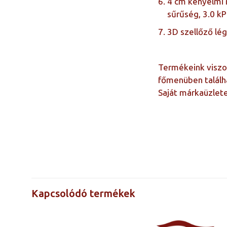
4 cm kényelmi 
sűrűség, 3.0 k
3D szellőző lé
Termékeink viszon
főmenüben találh
Saját márkaüzlet
Árak a méretre
kattintva
láthatók
Kapcsolódó termékek