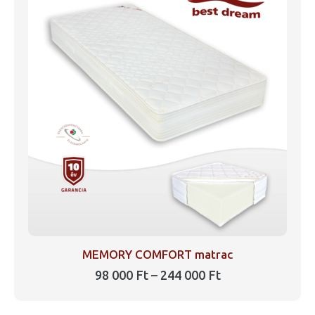
variációja
van.
A
változatok
a
termékoldalon
választhatók
ki
MEMORY COMFORT matrac
Ártartomány:
98 000
Ft
–
244 000
Ft
98
Ennek
000 Ft
a
-