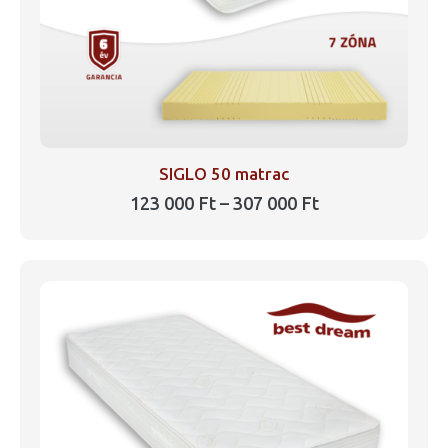
ki
SIGLO 50 matrac
Ártartomány:
123 000
Ft
–
307 000
Ft
123
Ennek
000 Ft
a
-
307
terméknek
000 Ft
több
variációja
van.
A
változatok
a