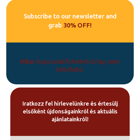
000 Ft
több
variációja
Subscribe to our newsletter and
van.
grab
30% OFF!
A
változatok
a
termékoldalon
választhatók
Hiba:
Kapcsolatfelvételi űrlap nem
ki
található.
Iratkozz fel hírlevelünkre és értesülj
elsőként újdonságainkról és aktuális
ajánlatainkról!