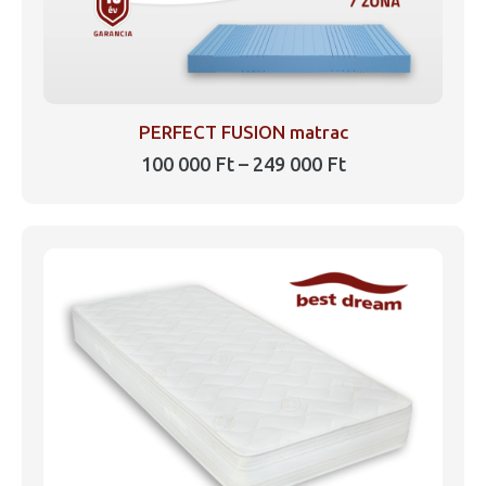
PERFECT FUSION matrac
Ártartomány:
100 000
Ft
–
249 000
Ft
100
Ennek
000 Ft
a
-
249
terméknek
000 Ft
több
variációja
van.
A
változatok
a
termékoldalon
választhatók