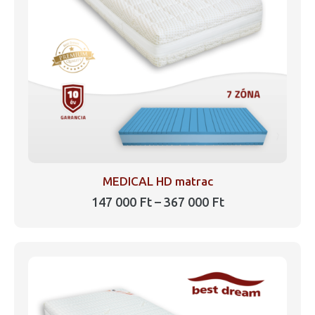
a
termékoldalon
választhatók
ki
MEDICAL HD matrac
Ártartomány:
147 000
Ft
–
367 000
Ft
147
Ennek
000 Ft
a
-
367
terméknek
000 Ft
több
variációja
van.