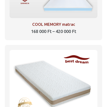
COOL MEMORY matrac
Ártartomány:
168 000
Ft
–
420 000
Ft
168
Ennek
000 Ft
a
-
420
terméknek
000 Ft
több
variációja
van.
A
változatok
a
termékoldalon
választhatók
ki