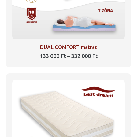
DUAL COMFORT matrac
Ártartomány:
133 000
Ft
–
332 000
Ft
133
Ennek
000 Ft
a
-
332
terméknek
000 Ft
több
variációja
van.
A
változatok
a
termékoldalon