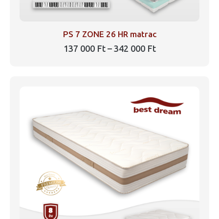
PS 7 ZONE 26 HR matrac
Ártartomány:
137 000
Ft
–
342 000
Ft
137
Ennek
000 Ft
a
-
342
terméknek
000 Ft
több
variációja
van.
A
változatok
a
termékoldalon
választhatók
ki