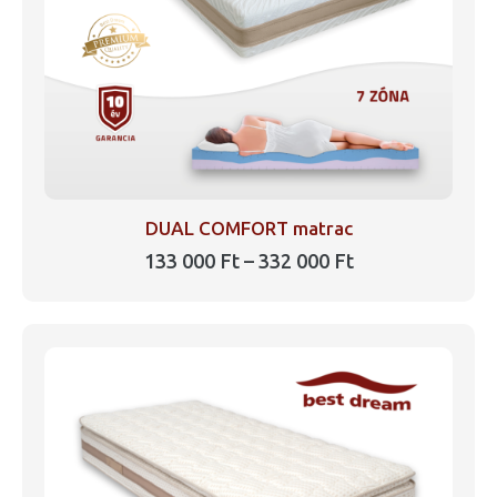
választhatók
ki
DUAL COMFORT matrac
Ártartomány:
133 000
Ft
–
332 000
Ft
133
Ennek
000 Ft
a
-
332
terméknek
000 Ft
több
variációja
van.
A
változatok