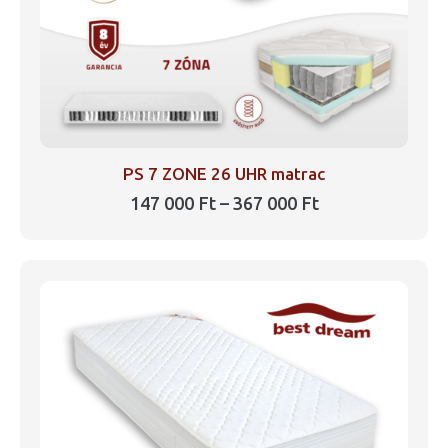
ki
PS 7 ZONE 26 UHR matrac
Ártartomány:
147 000
Ft
–
367 000
Ft
147
Ennek
000 Ft
a
-
367
terméknek
000 Ft
több
variációja
van.
A
változatok
a