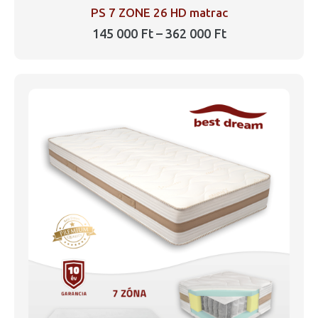
PS 7 ZONE 26 HD matrac
Ártartomány:
145 000
Ft
–
362 000
Ft
145
Ennek
000 Ft
a
-
362
terméknek
000 Ft
több
variációja
van.
A
változatok
a
termékoldalon
választhatók
ki