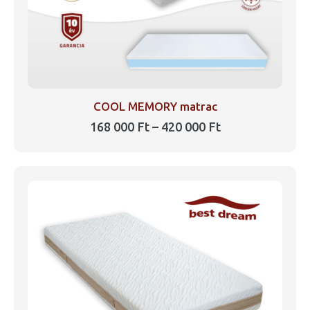
COOL MEMORY matrac
Ártartomány:
168 000
Ft
–
420 000
Ft
168
Ennek
000 Ft
a
-
420
terméknek
000 Ft
több
variációja
van.
A
változatok
a
termékoldalon