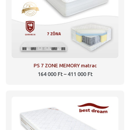
termékoldalon
választhatók
ki
PS 7 ZONE MEMORY matrac
Ártartomány:
164 000
Ft
–
411 000
Ft
164
Ennek
000 Ft
a
-
411
terméknek
000 Ft
több
variációja
van.
A