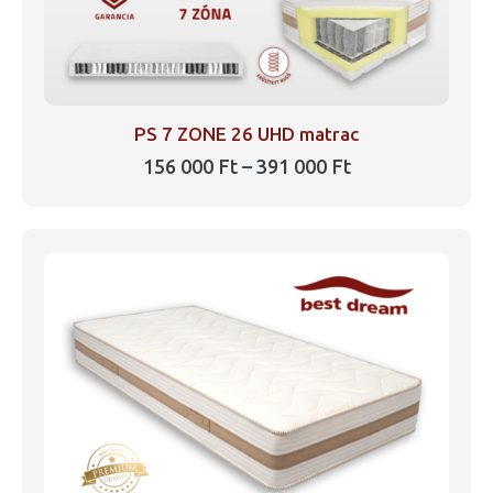
PS 7 ZONE 26 UHD matrac
Ártartomány:
156 000
Ft
–
391 000
Ft
156
Ennek
000 Ft
a
-
391
terméknek
000 Ft
több
variációja
van.
A
változatok
a
termékoldalon
választhatók