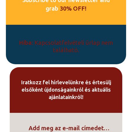
Subscribe to our newsletter and
van.
grab
30% OFF!
A
változatok
a
termékoldalon
választhatók
Hiba:
Kapcsolatfelvételi űrlap nem
ki
található.
Iratkozz fel hírlevelünkre és értesülj
elsőként újdonságainkról és aktuális
ajánlatainkról!
Add meg az e-mail címedet…