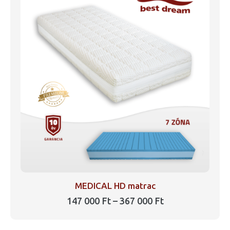
variációja
van.
A
változatok
a
termékoldalon
választhatók
ki
MEDICAL HD matrac
Ártartomány:
147 000
Ft
–
367 000
Ft
147
Ennek
000 Ft
a
-