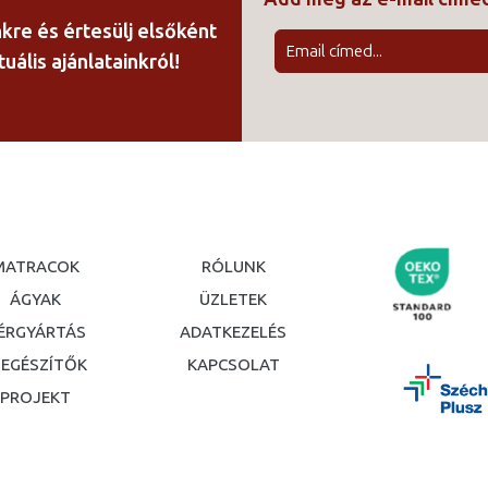
nkre és értesülj elsőként
uális ajánlatainkról!
MATRACOK
RÓLUNK
ÁGYAK
ÜZLETEK
ÉRGYÁRTÁS
ADATKEZELÉS
IEGÉSZÍTŐK
KAPCSOLAT
PROJEKT