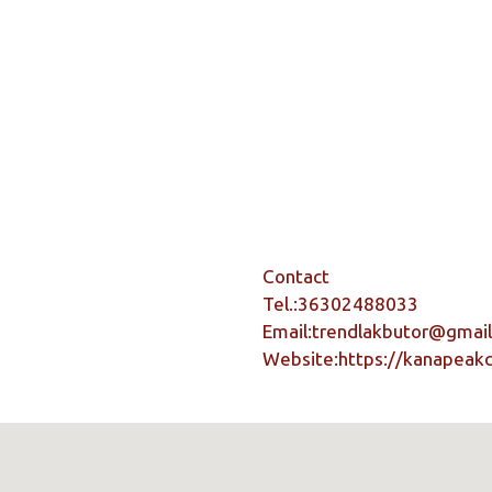
Contact
Tel.:
36302488033
Email:
trendlakbutor@gmai
Website:
https://kanapeakc