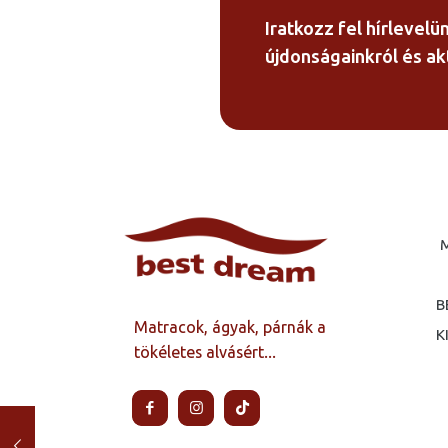
Iratkozz fel hírlevelü
újdonságainkról és akt
B
Matracok, ágyak, párnák a
K
tökéletes alvásért...