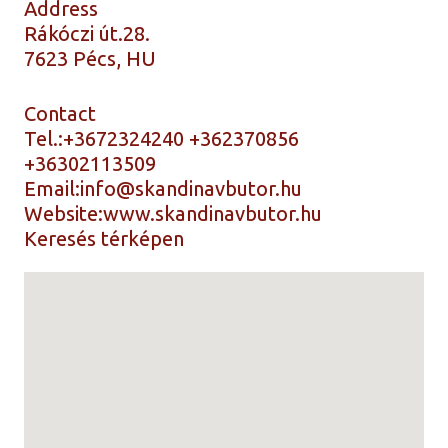
Address
Rákóczi út.28.
7623 Pécs, HU
Contact
Tel.:
+3672324240 +362370856
+36302113509
Email:
info@skandinavbutor.hu
Website:
www.skandinavbutor.hu
Keresés térképen