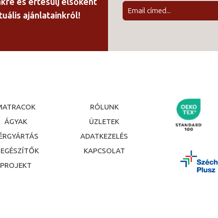
nkre és értesülj elsőként
uális ajánlatainkról!
MATRACOK
RÓLUNK
ÁGYAK
ÜZLETEK
ÉRGYÁRTÁS
ADATKEZELÉS
IEGÉSZÍTŐK
KAPCSOLAT
PROJEKT