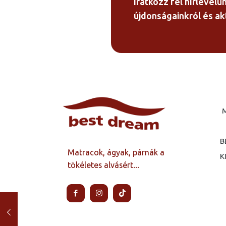
Iratkozz fel hírlevelü
újdonságainkról és akt
B
Matracok, ágyak, párnák a
K
tökéletes alvásért...