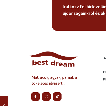
Iratkozz fel hírlevelü
újdonságainkról és akt
B
Matracok, ágyak, párnák a
K
tökéletes alvásért...