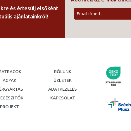
nkre és értesülj elsőként
uális ajánlatainkról!
MATRACOK
RÓLUNK
ÁGYAK
ÜZLETEK
ÉRGYÁRTÁS
ADATKEZELÉS
IEGÉSZÍTŐK
KAPCSOLAT
PROJEKT