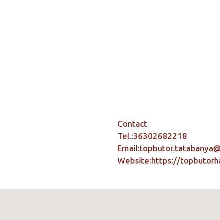
Contact
Tel.:
36302682218
Email:
topbutor.tatabanya
Website:
https://topbutorh