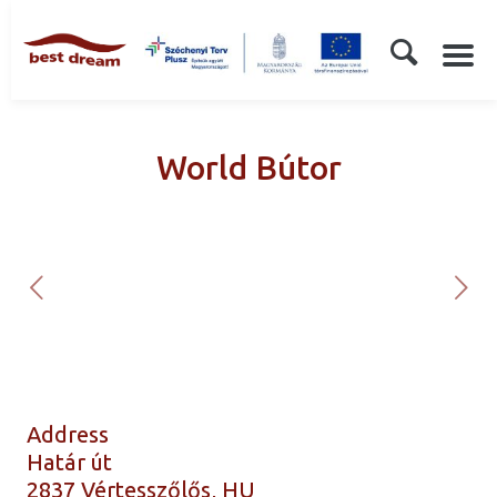
World Bútor
Address
Határ út
2837 Vértesszőlős, HU