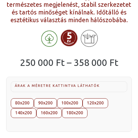
természetes megjelenést, stabil szerkezetet
és tartós minőséget kínálnak. Időtálló és
esztétikus választás minden hálószobába.
Árta
250 000
Ft
–
358 000
Ft
250
000 
ÁRAK A MÉRETRE KATTINTVA LÁTHATÓK
-
358
80x200
90x200
100x200
120x200
000 
140x200
160x200
180x200