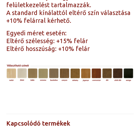
felületkezelést tartalmazzák.
A standard kínálattól eltérő szín választása
+10% felárral kérhető.
Egyedi méret esetén:
Eltérő szélesség: +15% felár
Eltérő hosszúság: +10% felár
Árak a
80×200, 90×200,
méretre
100×200, 120×200,
kattintva
140×200, 160×200,
láthatók
180×200
Kapcsolódó termékek