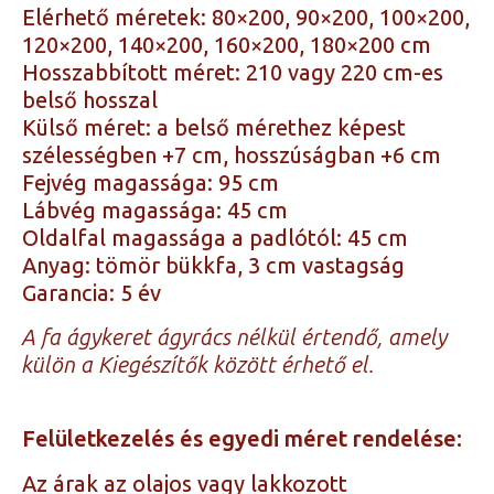
Elérhető méretek: 80×200, 90×200, 100×200,
120×200, 140×200, 160×200, 180×200 cm
Hosszabbított méret: 210 vagy 220 cm-es
belső hosszal
Külső méret: a belső mérethez képest
szélességben +7 cm, hosszúságban +6 cm
Fejvég magassága: 95 cm
Lábvég magassága: 45 cm
Oldalfal magassága a padlótól: 45 cm
Anyag: tömör bükkfa, 3 cm vastagság
Garancia: 5 év
A fa ágykeret ágyrács nélkül értendő, amely
külön a Kiegészítők között érhető el.
Felületkezelés és egyedi méret rendelése:
Az árak az olajos vagy lakkozott