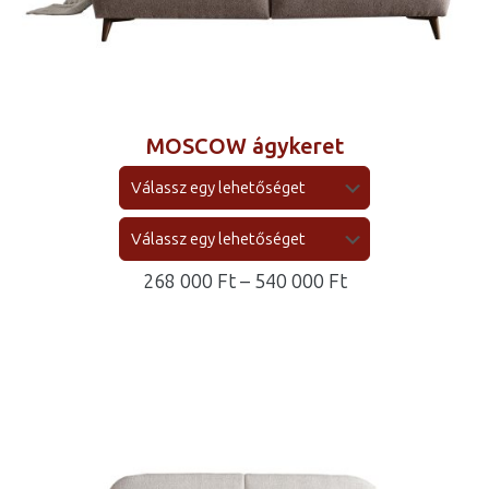
MOSCOW ágykeret
Ártartomány:
268 000
Ft
–
540 000
Ft
268
000 Ft
-
540
000 Ft