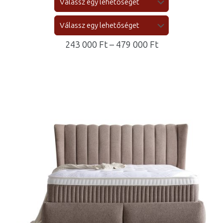
Ártartomány:
243 000
Ft
–
479 000
Ft
243
000 Ft
-
479
000 Ft