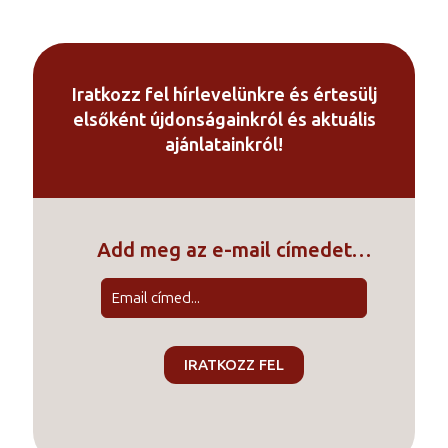
497
000 Ft
-
696
Iratkozz fel hírlevelünkre és értesülj
000 Ft
elsőként újdonságainkról és aktuális
ajánlatainkról!
Add meg az e-mail címedet…